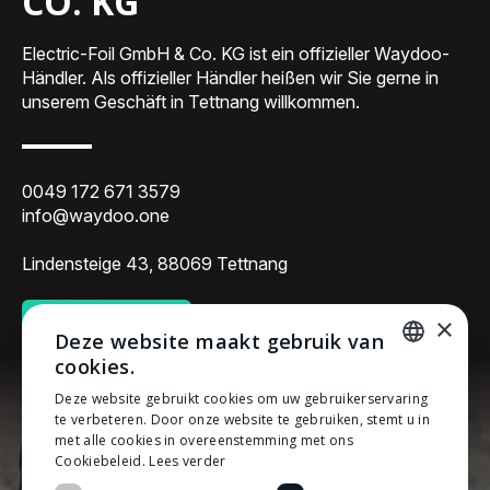
CO. KG
Electric-Foil GmbH & Co. KG ist ein offizieller Waydoo-
Händler. Als offizieller Händler heißen wir Sie gerne in
unserem Geschäft in Tettnang willkommen.
0049 172 671 3579
info@waydoo.one
Lindensteige 43, 88069 Tettnang
×
DEMO BUCHEN
Deze website maakt gebruik van
cookies.
DUTCH
Deze website gebruikt cookies om uw gebruikerservaring
te verbeteren. Door onze website te gebruiken, stemt u in
DUTCH
met alle cookies in overeenstemming met ons
Cookiebeleid.
Lees verder